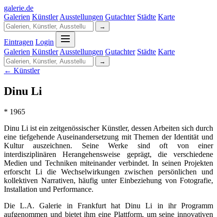
galerie
.
de
Galerien
Künstler
Ausstellungen
Gutachter
Städte
Karte
→
Eintragen
Login
Galerien
Künstler
Ausstellungen
Gutachter
Städte
Karte
→
← Künstler
Dinu Li
* 1965
Dinu Li ist ein zeitgenössischer Künstler, dessen Arbeiten sich durch
eine tiefgehende Auseinandersetzung mit Themen der Identität und
Kultur auszeichnen. Seine Werke sind oft von einer
interdisziplinären Herangehensweise geprägt, die verschiedene
Medien und Techniken miteinander verbindet. In seinen Projekten
erforscht Li die Wechselwirkungen zwischen persönlichen und
kollektiven Narrativen, häufig unter Einbeziehung von Fotografie,
Installation und Performance.
Die L.A. Galerie in Frankfurt hat Dinu Li in ihr Programm
aufgenommen und bietet ihm eine Plattform, um seine innovativen