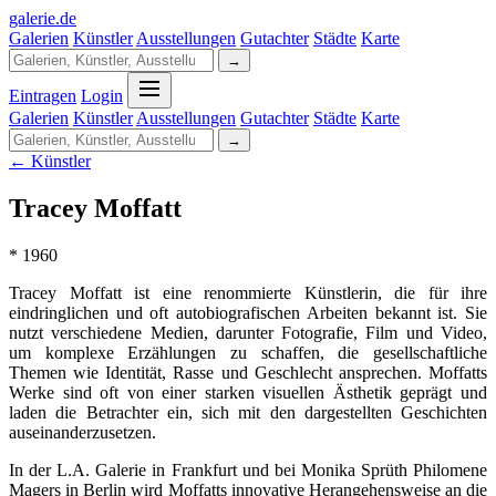
galerie
.
de
Galerien
Künstler
Ausstellungen
Gutachter
Städte
Karte
→
Eintragen
Login
Galerien
Künstler
Ausstellungen
Gutachter
Städte
Karte
→
← Künstler
Tracey Moffatt
* 1960
Tracey Moffatt ist eine renommierte Künstlerin, die für ihre
eindringlichen und oft autobiografischen Arbeiten bekannt ist. Sie
nutzt verschiedene Medien, darunter Fotografie, Film und Video,
um komplexe Erzählungen zu schaffen, die gesellschaftliche
Themen wie Identität, Rasse und Geschlecht ansprechen. Moffatts
Werke sind oft von einer starken visuellen Ästhetik geprägt und
laden die Betrachter ein, sich mit den dargestellten Geschichten
auseinanderzusetzen.
In der L.A. Galerie in Frankfurt und bei Monika Sprüth Philomene
Magers in Berlin wird Moffatts innovative Herangehensweise an die