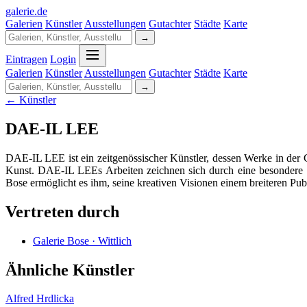
galerie
.
de
Galerien
Künstler
Ausstellungen
Gutachter
Städte
Karte
→
Eintragen
Login
Galerien
Künstler
Ausstellungen
Gutachter
Städte
Karte
→
← Künstler
DAE-IL LEE
DAE-IL LEE ist ein zeitgenössischer Künstler, dessen Werke in der G
Kunst. DAE-IL LEEs Arbeiten zeichnen sich durch eine besondere Se
Bose ermöglicht es ihm, seine kreativen Visionen einem breiteren P
Vertreten durch
Galerie Bose · Wittlich
Ähnliche Künstler
Alfred Hrdlicka