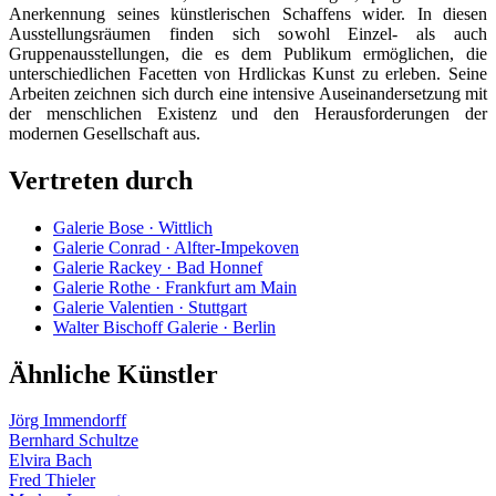
Anerkennung seines künstlerischen Schaffens wider. In diesen
Ausstellungsräumen finden sich sowohl Einzel- als auch
Gruppenausstellungen, die es dem Publikum ermöglichen, die
unterschiedlichen Facetten von Hrdlickas Kunst zu erleben. Seine
Arbeiten zeichnen sich durch eine intensive Auseinandersetzung mit
der menschlichen Existenz und den Herausforderungen der
modernen Gesellschaft aus.
Vertreten durch
Galerie Bose · Wittlich
Galerie Conrad · Alfter-Impekoven
Galerie Rackey · Bad Honnef
Galerie Rothe · Frankfurt am Main
Galerie Valentien · Stuttgart
Walter Bischoff Galerie · Berlin
Ähnliche Künstler
Jörg Immendorff
Bernhard Schultze
Elvira Bach
Fred Thieler