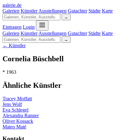
galerie
.
de
Galerien
Künstler
Ausstellungen
Gutachter
Städte
Karte
→
Eintragen
Login
Galerien
Künstler
Ausstellungen
Gutachter
Städte
Karte
→
← Künstler
Cornelia Büschbell
* 1963
Ähnliche Künstler
Tracey Moffatt
Jens Wolf
Eva Schlegel
Alexandra Ranner
Oliver Kossack
Mateo Maté
Kontakt