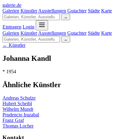
galerie
.
de
Galerien
Künstler
Ausstellungen
Gutachter
Städte
Karte
→
Eintragen
Login
Galerien
Künstler
Ausstellungen
Gutachter
Städte
Karte
→
← Künstler
Johanna Kandl
* 1954
Ähnliche Künstler
Andreas Schulze
Hubert Scheibl
Wilhelm Mundt
Prudencio Irazabal
Franz Graf
Thomas Locher
Kontakt