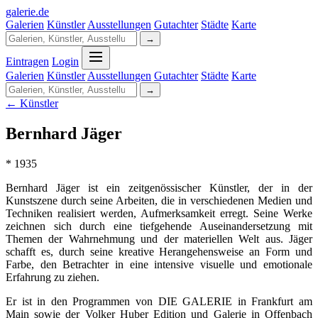
galerie
.
de
Galerien
Künstler
Ausstellungen
Gutachter
Städte
Karte
→
Eintragen
Login
Galerien
Künstler
Ausstellungen
Gutachter
Städte
Karte
→
← Künstler
Bernhard Jäger
* 1935
Bernhard Jäger ist ein zeitgenössischer Künstler, der in der
Kunstszene durch seine Arbeiten, die in verschiedenen Medien und
Techniken realisiert werden, Aufmerksamkeit erregt. Seine Werke
zeichnen sich durch eine tiefgehende Auseinandersetzung mit
Themen der Wahrnehmung und der materiellen Welt aus. Jäger
schafft es, durch seine kreative Herangehensweise an Form und
Farbe, den Betrachter in eine intensive visuelle und emotionale
Erfahrung zu ziehen.
Er ist in den Programmen von DIE GALERIE in Frankfurt am
Main sowie der Volker Huber Edition und Galerie in Offenbach