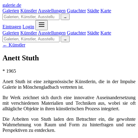
galerie
.
de
Galerien
Künstler
Ausstellungen
Gutachter
Städte
Karte
→
Eintragen
Login
Galerien
Künstler
Ausstellungen
Gutachter
Städte
Karte
→
← Künstler
Anett Stuth
* 1965
Anett Stuth ist eine zeitgenössische Künstlerin, die in der Impulse
Galerie in Mönchengladbach vertreten ist.
Ihr Werk zeichnet sich durch eine innovative Auseinandersetzung
mit verschiedenen Materialien und Techniken aus, wobei sie oft
alltägliche Objekte in ihren künstlerischen Prozess integriert.
Die Arbeiten von Stuth laden den Betrachter ein, die gewohnte
Wahrnehmung von Raum und Form zu hinterfragen und neue
Perspektiven zu entdecken.