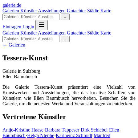
galerie
.
de
Galerien
Künstler
Ausstellungen
Gutachter
Städte
Karte
→
Eintragen
Login
Galerien
Künstler
Ausstellungen
Gutachter
Städte
Karte
→
← Galerien
Tessera-Kunst
Galerie in Sulzburg
Ellen Baumbusch
Die Galerie Tessera-Kunst präsentiert eine Vielzahl von
Kunstwerken und Ausstellungen, die das kreative Schaffen von
Künstlern wie Ellen Baumbusch hervorheben. Besuchen Sie die
Galerie, um die neuesten Werke und Veranstaltungen zu entdecken.
Vertretene Künstler
Antje-Kristine Haase
·
Barbara Tappeser
·
Dirk Schiebel
·
Ellen
Baumbusch
·
Helga Ntephe
·
Karlheinz Schmidt
·
Manfred