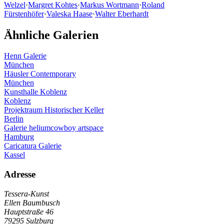
Welzel
·
Margret Kohtes
·
Markus Wortmann
·
Roland
Fürstenhöfer
·
Valeska Haase
·
Walter Eberhardt
Ähnliche Galerien
Henn Galerie
München
Häusler Contemporary
München
Kunsthalle Koblenz
Koblenz
Projektraum Historischer Keller
Berlin
Galerie heliumcowboy artspace
Hamburg
Caricatura Galerie
Kassel
Adresse
Tessera-Kunst
Ellen Baumbusch
Hauptstraße 46
79295 Sulzburg