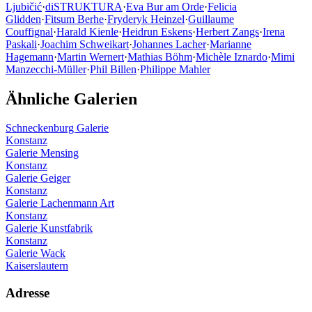
Ljubičić
·
diSTRUKTURA
·
Eva Bur am Orde
·
Felicia
Glidden
·
Fitsum Berhe
·
Fryderyk Heinzel
·
Guillaume
Couffignal
·
Harald Kienle
·
Heidrun Eskens
·
Herbert Zangs
·
Irena
Paskali
·
Joachim Schweikart
·
Johannes Lacher
·
Marianne
Hagemann
·
Martin Wernert
·
Mathias Böhm
·
Michèle Iznardo
·
Mimi
Manzecchi-Müller
·
Phil Billen
·
Philippe Mahler
Ähnliche Galerien
Schneckenburg Galerie
Konstanz
Galerie Mensing
Konstanz
Galerie Geiger
Konstanz
Galerie Lachenmann Art
Konstanz
Galerie Kunstfabrik
Konstanz
Galerie Wack
Kaiserslautern
Adresse