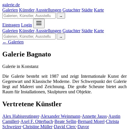
galerie
.
de
Galerien
Künstler
Ausstellungen
Gutachter
Städte
Karte
→
Eintragen
Login
Galerien
Künstler
Ausstellungen
Gutachter
Städte
Karte
→
← Galerien
Galerie Bagnato
Galerie in Konstanz
Die Galerie besteht seit 1987 und zeigt Internationale Kunst der
Gegenwart und Klassische Moderne. Der Schwerpunkt der Galerie
liegt auf Malerei und Zeichnung. Die große Scheune bietet auch
Raum für Installationen, Skulpturen und Objekte.
Vertretene Künstler
Alex Habisreutinger
·
Alexander Weinmann
·
Annette Jauss
·
Austin
Camilleri
·
Axel F. Otterbach
·
Beate Sellin
·
Bernard Morel
·
Christa
Schweizer
·
Christine Müller
·
David Clerc
·
Davor