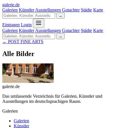
galerie
.
de
Galerien
Künstler
Ausstellungen
Gutachter
Städte
Karte
→
Eintragen
Login
Galerien
Künstler
Ausstellungen
Gutachter
Städte
Karte
→
← POST FINE ARTS
Alle Bilder
galerie.de
Das umfassende Verzeichnis für Galerien, Künstler und
Ausstellungen im deutschsprachigen Raum.
Galerien
Galerien
Künstler