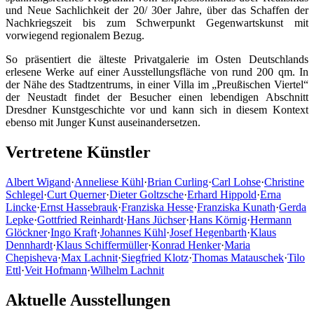
und Neue Sachlichkeit der 20/ 30er Jahre, über das Schaffen der
Nachkriegszeit bis zum Schwerpunkt Gegenwartskunst mit
vorwiegend regionalem Bezug.
So präsentiert die älteste Privatgalerie im Osten Deutschlands
erlesene Werke auf einer Ausstellungsfläche von rund 200 qm. In
der Nähe des Stadtzentrums, in einer Villa im „Preußischen Viertel“
der Neustadt findet der Besucher einen lebendigen Abschnitt
Dresdner Kunstgeschichte vor und kann sich in diesem Kontext
ebenso mit Junger Kunst auseinandersetzen.
Vertretene Künstler
Albert Wigand
·
Anneliese Kühl
·
Brian Curling
·
Carl Lohse
·
Christine
Schlegel
·
Curt Querner
·
Dieter Goltzsche
·
Erhard Hippold
·
Erna
Lincke
·
Ernst Hassebrauk
·
Franziska Hesse
·
Franziska Kunath
·
Gerda
Lepke
·
Gottfried Reinhardt
·
Hans Jüchser
·
Hans Körnig
·
Hermann
Glöckner
·
Ingo Kraft
·
Johannes Kühl
·
Josef Hegenbarth
·
Klaus
Dennhardt
·
Klaus Schiffermüller
·
Konrad Henker
·
Maria
Chepisheva
·
Max Lachnit
·
Siegfried Klotz
·
Thomas Matauschek
·
Tilo
Ettl
·
Veit Hofmann
·
Wilhelm Lachnit
Aktuelle Ausstellungen