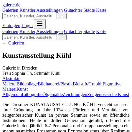
galerie
.
de
Galerien
Künstler
Ausstellungen
Gutachter
Städte
Karte
→
Eintragen
Login
Galerien
Künstler
Ausstellungen
Gutachter
Städte
Karte
→
← Galerien
Kunstausstellung Kühl
Galerie in Dresden
Frau Sophia-Th. Schmidt-Kühl
Abstrakte
Malerei
Bildcollage
Bildhauerei/Plastik
Bleistift/Graphit
Figurative
Malerei
Kunst
Allgemein
Lithografie
Ölgemälde
Zeichnungen
Zeitgenössische Kunst
Die Dresdner KUNSTAUSSTELLUNG KÜHL versteht sich seit
ihrer Gründung im Jahr 1924 als Förderer und Vermittler von
zeitgenössischer Kunst an private Sammler sowie an öffentliche
Institutionen. Heute in dritter Generation geführt, offeriert die
Galerie in den jährlich 6-7 Personal – und Gruppenausstellungen ein
spannungsreiches Programm vom Expressionismus über Realismus