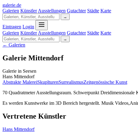
galerie
.
de
Galerien
Künstler
Ausstellungen
Gutachter
Städte
Karte
→
Eintragen
Login
Galerien
Künstler
Ausstellungen
Gutachter
Städte
Karte
→
← Galerien
Galerie Mittendorf
Galerie in Seesen
Hans Mittendorf
Abstrakte Malerei
Skuplturen
Surrealismus
Zeitgenössische Kunst
70 Quadratmeter Ausstellungsraum. Schwerpunkt Dreidimensionale Ku
Es werden Kunstwerke im 3D Bereich hergestellt. Musik Videos,Ani
Vertretene Künstler
Hans Mittendorf