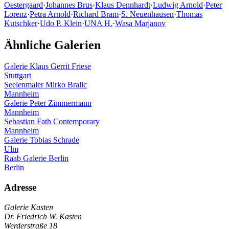
Oestergaard
·
Johannes Brus
·
Klaus Dennhardt
·
Ludwig Arnold
·
Peter
Lorenz
·
Petra Arnold
·
Richard Bram
·
S. Neuenhausen
·
Thomas
Kutschker
·
Udo P. Klein
·
UNA H.
·
Wasa Marjanov
Ähnliche Galerien
Galerie Klaus Gerrit Friese
Stuttgart
Seelenmaler Mirko Bralic
Mannheim
Galerie Peter Zimmermann
Mannheim
Sebastian Fath Contemporary
Mannheim
Galerie Tobias Schrade
Ulm
Raab Galerie Berlin
Berlin
Adresse
Galerie Kasten
Dr. Friedrich W. Kasten
Werderstraße 18