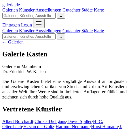
galerie
.
de
Galerien
Künstler
Ausstellungen
Gutachter
Städte
Karte
→
Eintragen
Login
Galerien
Künstler
Ausstellungen
Gutachter
Städte
Karte
→
← Galerien
Galerie Kasten
Galerie in Mannheim
Dr. Friedrich W. Kasten
Die Galerie Kasten bietet eine sorgfältige Auswahl an originalen
und erschwinglichen Grafiken von Street- und Urban-Art Künstlern
aus aller Welt. Ihre Werke sind in limitierten Auflagen erhältlich und
zeichnen sich durch hohe Qualität aus.
Vertretene Künstler
Albert Borchardt
·
Christa Dichgans
·
David Spiller
·
H. C.
Ottersbach
·
H. von der Goltz
·
Hartmut Neumann
·
Horst Hamann
·
J.