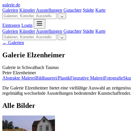
galerie
.
de
Galerien
Künstler
Ausstellungen
Gutachter
Städte
Karte
→
Eintragen
Login
Galerien
Künstler
Ausstellungen
Gutachter
Städte
Karte
→
← Galerien
Galerie Elzenheimer
Galerie in Schwalbach Taunus
Peter Elzenheimer
Abstrakte Malerei
Bildhauerei/Plastik
Figurative Malerei
Fotografie
Sku
Die Galerie Elzenheimer bietet eine vielfältige Auswahl an zeitgenöss
regelmäßig wechselnde Ausstellungen bedeutender Kunstschaffender. 
Alle Bilder