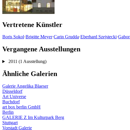
Vertretene Künstler
Boris Sokol
·
Brigitte Meyer
·
Carin Grudda
·
Eberhard Szejstecki
·
Gabor
Vergangene Ausstellungen
2011
(1 Ausstellung)
Ähnliche Galerien
Galerie Angelika Blaeser
Düsseldorf
Art Universe
Buchdorf
art box berlin GmbH
Berlin
GALERIE Z Im Kulturpark Berg
Stuttgart
Vorstadt Galerie