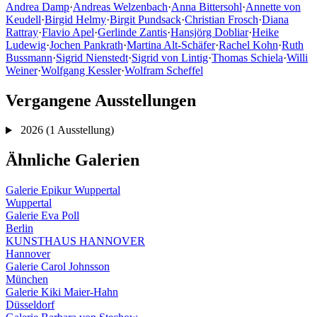
Andrea Damp
·
Andreas Welzenbach
·
Anna Bittersohl
·
Annette von
Keudell
·
Birgid Helmy
·
Birgit Pundsack
·
Christian Frosch
·
Diana
Rattray
·
Flavio Apel
·
Gerlinde Zantis
·
Hansjörg Dobliar
·
Heike
Ludewig
·
Jochen Pankrath
·
Martina Alt-Schäfer
·
Rachel Kohn
·
Ruth
Bussmann
·
Sigrid Nienstedt
·
Sigrid von Lintig
·
Thomas Schiela
·
Willi
Weiner
·
Wolfgang Kessler
·
Wolfram Scheffel
Vergangene Ausstellungen
2026
(1 Ausstellung)
Ähnliche Galerien
Galerie Epikur Wuppertal
Wuppertal
Galerie Eva Poll
Berlin
KUNSTHAUS HANNOVER
Hannover
Galerie Carol Johnsson
München
Galerie Kiki Maier-Hahn
Düsseldorf