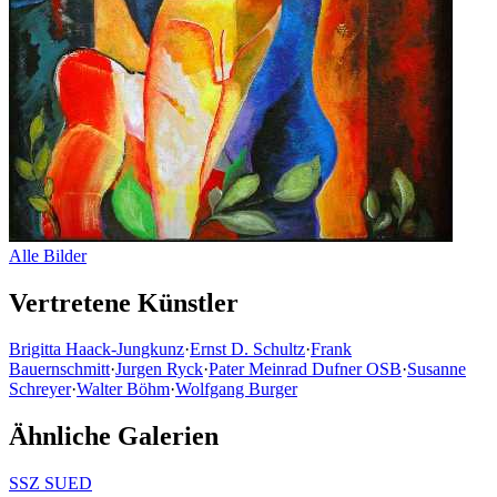
Alle Bilder
Vertretene Künstler
Brigitta Haack-Jungkunz
·
Ernst D. Schultz
·
Frank
Bauernschmitt
·
Jurgen Ryck
·
Pater Meinrad Dufner OSB
·
Susanne
Schreyer
·
Walter Böhm
·
Wolfgang Burger
Ähnliche Galerien
SSZ SUED