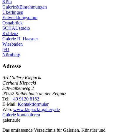
Köln
Galerie&Einrahmungen
Überlingen
Entwicklungsraum
Osnabrück
SCHAUstudio
Koblenz
Galerie B. Haasner
Wiesbaden
p91
Nürnberg
Adresse
Art Gallery Klepacki
Gerhard Klepacki
Schwalbenweg 2
90552 Röthenbach an der Pegnitz
Tel:
+49 9120 6152
E-Mail:
Kontaktformular
Web:
www.klepacki-gallery.de
Galerie kontaktieren
galerie.de
Das umfassende Verzeichnis für Galerien, Künstler und