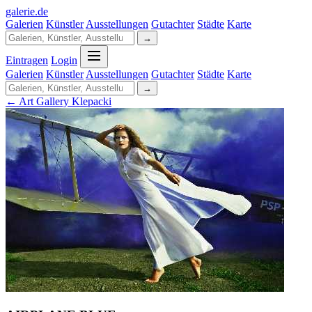
galerie
.
de
Galerien
Künstler
Ausstellungen
Gutachter
Städte
Karte
→
Eintragen
Login
Galerien
Künstler
Ausstellungen
Gutachter
Städte
Karte
→
← Art Gallery Klepacki