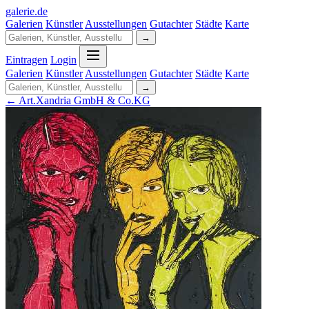
galerie
.
de
Galerien
Künstler
Ausstellungen
Gutachter
Städte
Karte
→
Eintragen
Login
Galerien
Künstler
Ausstellungen
Gutachter
Städte
Karte
→
← Art.Xandria GmbH & Co.KG