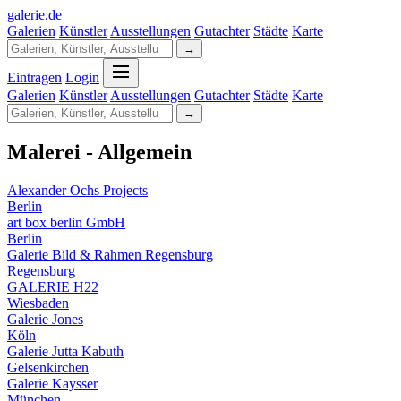
galerie
.
de
Galerien
Künstler
Ausstellungen
Gutachter
Städte
Karte
→
Eintragen
Login
Galerien
Künstler
Ausstellungen
Gutachter
Städte
Karte
→
Malerei - Allgemein
Alexander Ochs Projects
Berlin
art box berlin GmbH
Berlin
Galerie Bild & Rahmen Regensburg
Regensburg
GALERIE H22
Wiesbaden
Galerie Jones
Köln
Galerie Jutta Kabuth
Gelsenkirchen
Galerie Kaysser
München