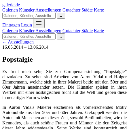
galerie
.
de
Galerien
Künstler
Ausstellungen
Gutachter
Städte
Karte
→
Eintragen
Login
Galerien
Künstler
Ausstellungen
Gutachter
Städte
Karte
→
← Ausstellungen
16.05.2014 – 13.06.2014
Popstalgie
Es freut mich sehr, Sie zur Gruppenausstellung “Popstalgie”
einzuladen. Zu sehen sind Arbeiten von Aaron Vidal und Holger
Zimmermann, welche sich in ihrer Malerei beide mit den 50er und
60er Jahren auseinander setzen. Die Künstler spielen in ihren
Werken mit einer nostalgischen Sicht auf die Welt und geben diese
in neuartiger Form wieder.
In Aaron Vidals Malerei erscheinen als vorherrschendes Motiv
Automobile aus den 50er und 60er Jahren. Gekoppelt werden die
Autos mit Menschen aus dieser Zeit, sowohl Berühmtheiten, wie die
Kennedys, als auch schöne Frauen und Männer, die den Zeitgeist
dieser Jahre widerspiegeln. Seine Werke sind kontrastreich und