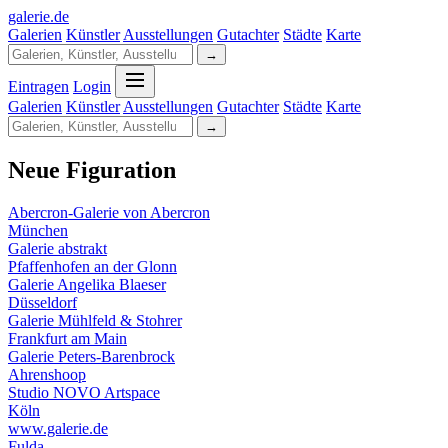
galerie
.
de
Galerien
Künstler
Ausstellungen
Gutachter
Städte
Karte
→
Eintragen
Login
Galerien
Künstler
Ausstellungen
Gutachter
Städte
Karte
→
Neue Figuration
Abercron-Galerie von Abercron
München
Galerie abstrakt
Pfaffenhofen an der Glonn
Galerie Angelika Blaeser
Düsseldorf
Galerie Mühlfeld & Stohrer
Frankfurt am Main
Galerie Peters-Barenbrock
Ahrenshoop
Studio NOVO Artspace
Köln
www.galerie.de
Fulda