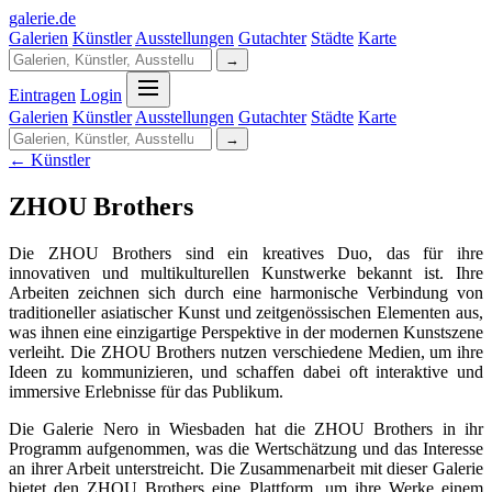
galerie
.
de
Galerien
Künstler
Ausstellungen
Gutachter
Städte
Karte
→
Eintragen
Login
Galerien
Künstler
Ausstellungen
Gutachter
Städte
Karte
→
← Künstler
ZHOU Brothers
Die ZHOU Brothers sind ein kreatives Duo, das für ihre
innovativen und multikulturellen Kunstwerke bekannt ist. Ihre
Arbeiten zeichnen sich durch eine harmonische Verbindung von
traditioneller asiatischer Kunst und zeitgenössischen Elementen aus,
was ihnen eine einzigartige Perspektive in der modernen Kunstszene
verleiht. Die ZHOU Brothers nutzen verschiedene Medien, um ihre
Ideen zu kommunizieren, und schaffen dabei oft interaktive und
immersive Erlebnisse für das Publikum.
Die Galerie Nero in Wiesbaden hat die ZHOU Brothers in ihr
Programm aufgenommen, was die Wertschätzung und das Interesse
an ihrer Arbeit unterstreicht. Die Zusammenarbeit mit dieser Galerie
bietet den ZHOU Brothers eine Plattform, um ihre Werke einem