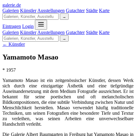
galerie
.
de
Galerien
Künstler
Ausstellungen
Gutachter
Städte
Karte
→
Eintragen
Login
Galerien
Künstler
Ausstellungen
Gutachter
Städte
Karte
→
← Künstler
Yamamoto Masao
* 1957
Yamamoto Masao ist ein zeitgenössischer Künstler, dessen Werk
sich durch eine einzigartige Ästhetik und eine tiefgründige
Auseinandersetzung mit dem Medium Fotografie auszeichnet. Er ist
bekannt für seine poetischen und oft melancholischen
Bildkompositionen, die eine subtile Verbindung zwischen Natur und
Menschlichkeit herstellen. Masao verwendet häufig traditionelle
Techniken, um seinen Fotografien eine besondere Tiefe und Textur
zu verleihen, was seinen Arbeiten eine unverwechselbare
Handschrift verleiht.
Die Galerie Albert Baumgarten in Freiburg hat Yamamoto Masao in