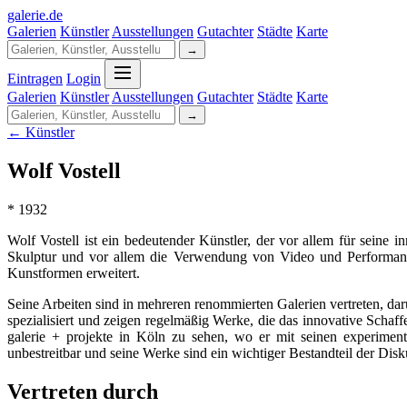
galerie
.
de
Galerien
Künstler
Ausstellungen
Gutachter
Städte
Karte
→
Eintragen
Login
Galerien
Künstler
Ausstellungen
Gutachter
Städte
Karte
→
← Künstler
Wolf Vostell
* 1932
Wolf Vostell ist ein bedeutender Künstler, der vor allem für seine
Skulptur und vor allem die Verwendung von Video und Performance. 
Kunstformen erweitert.
Seine Arbeiten sind in mehreren renommierten Galerien vertreten, daru
spezialisiert und zeigen regelmäßig Werke, die das innovative Schaf
galerie + projekte in Köln zu sehen, wo er mit seinen experimen
unbestreitbar und seine Werke sind ein wichtiger Bestandteil der Dis
Vertreten durch