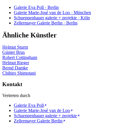
Galerie Eva Poll · Berlin
Galerie Marie-José van de Loo · München
Schueppenhauer galerie + projekte · Köln
Zellermayer Galerie Berlin · Berlin
Ähnliche Künstler
Helmut Sturm
Günter Brus
Robert Cottingham
Helmut Rieger
Bernd Damke
Chihiro Shimotani
Kontakt
Vertreten durch
Galerie Eva Poll
Galerie Marie-José van de Loo
Schueppenhauer galerie + projekte
Zellermayer Galerie Berlin