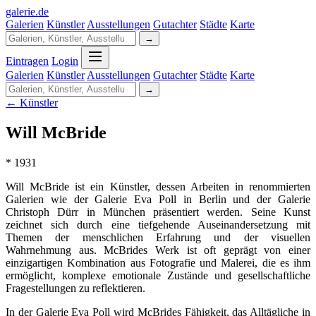
galerie
.
de
Galerien
Künstler
Ausstellungen
Gutachter
Städte
Karte
→
Eintragen
Login
Galerien
Künstler
Ausstellungen
Gutachter
Städte
Karte
→
← Künstler
Will McBride
* 1931
Will McBride ist ein Künstler, dessen Arbeiten in renommierten
Galerien wie der Galerie Eva Poll in Berlin und der Galerie
Christoph Dürr in München präsentiert werden. Seine Kunst
zeichnet sich durch eine tiefgehende Auseinandersetzung mit
Themen der menschlichen Erfahrung und der visuellen
Wahrnehmung aus. McBrides Werk ist oft geprägt von einer
einzigartigen Kombination aus Fotografie und Malerei, die es ihm
ermöglicht, komplexe emotionale Zustände und gesellschaftliche
Fragestellungen zu reflektieren.
In der Galerie Eva Poll wird McBrides Fähigkeit, das Alltägliche in