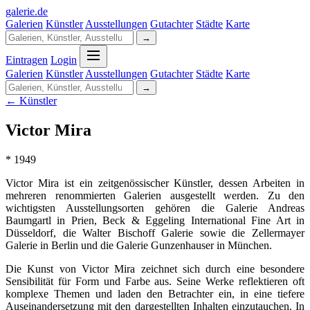
galerie
.
de
Galerien
Künstler
Ausstellungen
Gutachter
Städte
Karte
→
Eintragen
Login
Galerien
Künstler
Ausstellungen
Gutachter
Städte
Karte
→
← Künstler
Victor Mira
* 1949
Victor Mira ist ein zeitgenössischer Künstler, dessen Arbeiten in
mehreren renommierten Galerien ausgestellt werden. Zu den
wichtigsten Ausstellungsorten gehören die Galerie Andreas
Baumgartl in Prien, Beck & Eggeling International Fine Art in
Düsseldorf, die Walter Bischoff Galerie sowie die Zellermayer
Galerie in Berlin und die Galerie Gunzenhauser in München.
Die Kunst von Victor Mira zeichnet sich durch eine besondere
Sensibilität für Form und Farbe aus. Seine Werke reflektieren oft
komplexe Themen und laden den Betrachter ein, in eine tiefere
Auseinandersetzung mit den dargestellten Inhalten einzutauchen. In