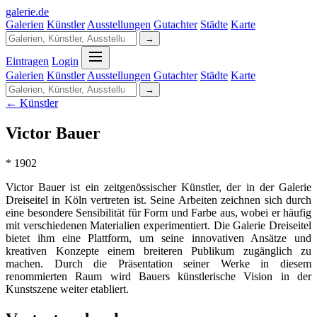
galerie
.
de
Galerien
Künstler
Ausstellungen
Gutachter
Städte
Karte
→
Eintragen
Login
Galerien
Künstler
Ausstellungen
Gutachter
Städte
Karte
→
← Künstler
Victor Bauer
* 1902
Victor Bauer ist ein zeitgenössischer Künstler, der in der Galerie
Dreiseitel in Köln vertreten ist. Seine Arbeiten zeichnen sich durch
eine besondere Sensibilität für Form und Farbe aus, wobei er häufig
mit verschiedenen Materialien experimentiert. Die Galerie Dreiseitel
bietet ihm eine Plattform, um seine innovativen Ansätze und
kreativen Konzepte einem breiteren Publikum zugänglich zu
machen. Durch die Präsentation seiner Werke in diesem
renommierten Raum wird Bauers künstlerische Vision in der
Kunstszene weiter etabliert.