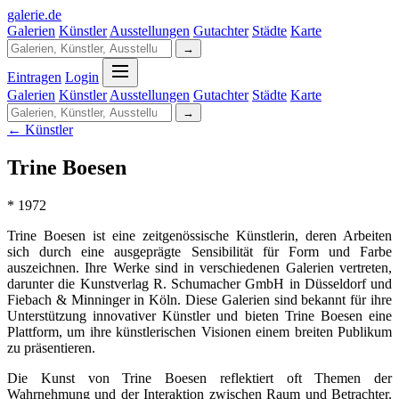
galerie
.
de
Galerien
Künstler
Ausstellungen
Gutachter
Städte
Karte
→
Eintragen
Login
Galerien
Künstler
Ausstellungen
Gutachter
Städte
Karte
→
← Künstler
Trine Boesen
* 1972
Trine Boesen ist eine zeitgenössische Künstlerin, deren Arbeiten
sich durch eine ausgeprägte Sensibilität für Form und Farbe
auszeichnen. Ihre Werke sind in verschiedenen Galerien vertreten,
darunter die Kunstverlag R. Schumacher GmbH in Düsseldorf und
Fiebach & Minninger in Köln. Diese Galerien sind bekannt für ihre
Unterstützung innovativer Künstler und bieten Trine Boesen eine
Plattform, um ihre künstlerischen Visionen einem breiten Publikum
zu präsentieren.
Die Kunst von Trine Boesen reflektiert oft Themen der
Wahrnehmung und der Interaktion zwischen Raum und Betrachter.