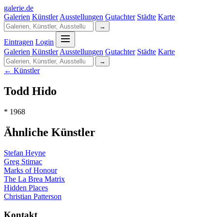
galerie
.
de
Galerien
Künstler
Ausstellungen
Gutachter
Städte
Karte
→
Eintragen
Login
Galerien
Künstler
Ausstellungen
Gutachter
Städte
Karte
→
← Künstler
Todd Hido
* 1968
Ähnliche Künstler
Stefan Heyne
Greg Stimac
Marks of Honour
The La Brea Matrix
Hidden Places
Christian Patterson
Kontakt