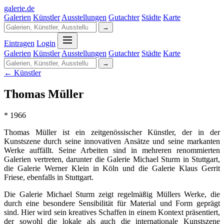
galerie
.
de
Galerien
Künstler
Ausstellungen
Gutachter
Städte
Karte
→
Eintragen
Login
Galerien
Künstler
Ausstellungen
Gutachter
Städte
Karte
→
← Künstler
Thomas Müller
* 1966
Thomas Müller ist ein zeitgenössischer Künstler, der in der
Kunstszene durch seine innovativen Ansätze und seine markanten
Werke auffällt. Seine Arbeiten sind in mehreren renommierten
Galerien vertreten, darunter die Galerie Michael Sturm in Stuttgart,
die Galerie Werner Klein in Köln und die Galerie Klaus Gerrit
Friese, ebenfalls in Stuttgart.
Die Galerie Michael Sturm zeigt regelmäßig Müllers Werke, die
durch eine besondere Sensibilität für Material und Form geprägt
sind. Hier wird sein kreatives Schaffen in einem Kontext präsentiert,
der sowohl die lokale als auch die internationale Kunstszene