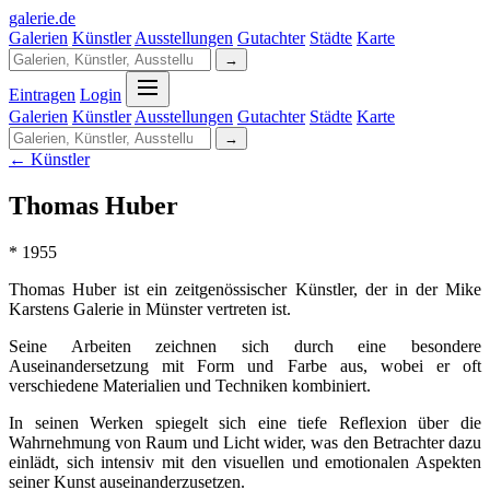
galerie
.
de
Galerien
Künstler
Ausstellungen
Gutachter
Städte
Karte
→
Eintragen
Login
Galerien
Künstler
Ausstellungen
Gutachter
Städte
Karte
→
← Künstler
Thomas Huber
* 1955
Thomas Huber ist ein zeitgenössischer Künstler, der in der Mike
Karstens Galerie in Münster vertreten ist.
Seine Arbeiten zeichnen sich durch eine besondere
Auseinandersetzung mit Form und Farbe aus, wobei er oft
verschiedene Materialien und Techniken kombiniert.
In seinen Werken spiegelt sich eine tiefe Reflexion über die
Wahrnehmung von Raum und Licht wider, was den Betrachter dazu
einlädt, sich intensiv mit den visuellen und emotionalen Aspekten
seiner Kunst auseinanderzusetzen.