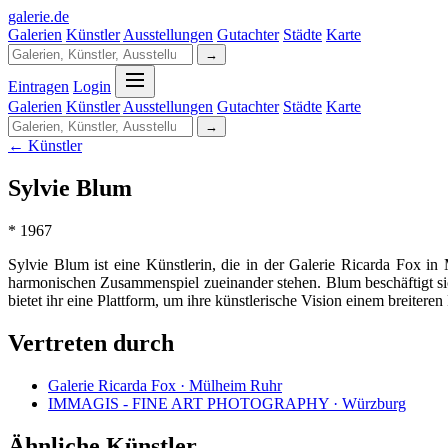
galerie
.
de
Galerien
Künstler
Ausstellungen
Gutachter
Städte
Karte
→
Eintragen
Login
Galerien
Künstler
Ausstellungen
Gutachter
Städte
Karte
→
← Künstler
Sylvie Blum
* 1967
Sylvie Blum ist eine Künstlerin, die in der Galerie Ricarda Fox in
harmonischen Zusammenspiel zueinander stehen. Blum beschäftigt sic
bietet ihr eine Plattform, um ihre künstlerische Vision einem breiter
Vertreten durch
Galerie Ricarda Fox · Mülheim Ruhr
IMMAGIS - FINE ART PHOTOGRAPHY · Würzburg
Ähnliche Künstler