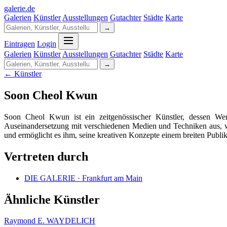
galerie
.
de
Galerien
Künstler
Ausstellungen
Gutachter
Städte
Karte
→
Eintragen
Login
Galerien
Künstler
Ausstellungen
Gutachter
Städte
Karte
→
← Künstler
Soon Cheol Kwun
Soon Cheol Kwun ist ein zeitgenössischer Künstler, dessen We
Auseinandersetzung mit verschiedenen Medien und Techniken aus, w
und ermöglicht es ihm, seine kreativen Konzepte einem breiten Publ
Vertreten durch
DIE GALERIE · Frankfurt am Main
Ähnliche Künstler
Raymond E. WAYDELICH