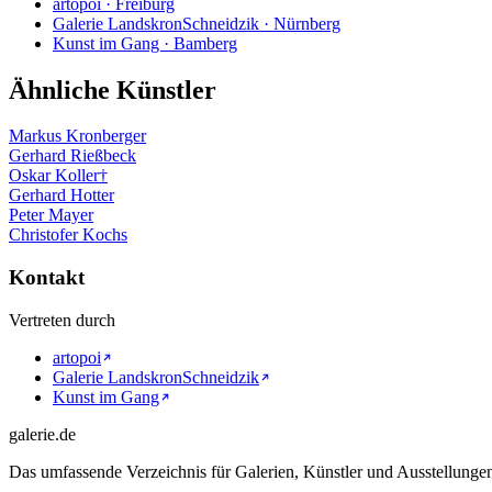
artopoi · Freiburg
Galerie LandskronSchneidzik · Nürnberg
Kunst im Gang · Bamberg
Ähnliche Künstler
Markus Kronberger
Gerhard Rießbeck
Oskar Koller†
Gerhard Hotter
Peter Mayer
Christofer Kochs
Kontakt
Vertreten durch
artopoi
Galerie LandskronSchneidzik
Kunst im Gang
galerie.de
Das umfassende Verzeichnis für Galerien, Künstler und Ausstellung