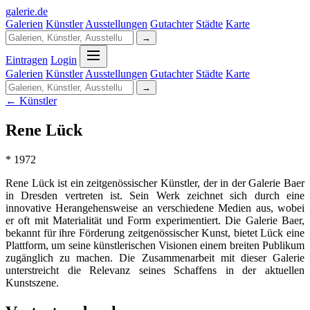
galerie
.
de
Galerien
Künstler
Ausstellungen
Gutachter
Städte
Karte
→
Eintragen
Login
Galerien
Künstler
Ausstellungen
Gutachter
Städte
Karte
→
← Künstler
Rene Lück
* 1972
Rene Lück ist ein zeitgenössischer Künstler, der in der Galerie Baer
in Dresden vertreten ist. Sein Werk zeichnet sich durch eine
innovative Herangehensweise an verschiedene Medien aus, wobei
er oft mit Materialität und Form experimentiert. Die Galerie Baer,
bekannt für ihre Förderung zeitgenössischer Kunst, bietet Lück eine
Plattform, um seine künstlerischen Visionen einem breiten Publikum
zugänglich zu machen. Die Zusammenarbeit mit dieser Galerie
unterstreicht die Relevanz seines Schaffens in der aktuellen
Kunstszene.