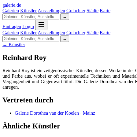
galerie
.
de
Galerien
Künstler
Ausstellungen
Gutachter
Städte
Karte
→
Eintragen
Login
Galerien
Künstler
Ausstellungen
Gutachter
Städte
Karte
→
← Künstler
Reinhard Roy
Reinhard Roy ist ein zeitgenössischer Künstler, dessen Werke in der
und Farbe aus, wobei er oft experimentelle Techniken und Materia
Vergangenheit und Gegenwart führt. Die Galerie Dorothea van de
anregen.
Vertreten durch
Galerie Dorothea van der Koelen · Mainz
Ähnliche Künstler