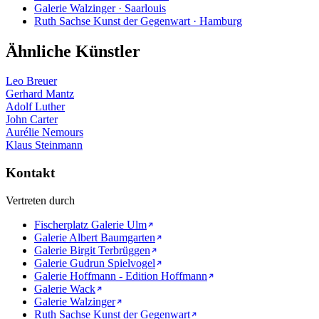
Galerie Walzinger · Saarlouis
Ruth Sachse Kunst der Gegenwart · Hamburg
Ähnliche Künstler
Leo Breuer
Gerhard Mantz
Adolf Luther
John Carter
Aurélie Nemours
Klaus Steinmann
Kontakt
Vertreten durch
Fischerplatz Galerie Ulm
Galerie Albert Baumgarten
Galerie Birgit Terbrüggen
Galerie Gudrun Spielvogel
Galerie Hoffmann - Edition Hoffmann
Galerie Wack
Galerie Walzinger
Ruth Sachse Kunst der Gegenwart