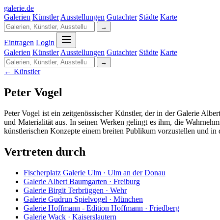
galerie
.
de
Galerien
Künstler
Ausstellungen
Gutachter
Städte
Karte
→
Eintragen
Login
Galerien
Künstler
Ausstellungen
Gutachter
Städte
Karte
→
← Künstler
Peter Vogel
Peter Vogel ist ein zeitgenössischer Künstler, der in der Galerie Al
und Materialität aus. In seinen Werken gelingt es ihm, die Wahrnehm
künstlerischen Konzepte einem breiten Publikum vorzustellen und in d
Vertreten durch
Fischerplatz Galerie Ulm · Ulm an der Donau
Galerie Albert Baumgarten · Freiburg
Galerie Birgit Terbrüggen · Wehr
Galerie Gudrun Spielvogel · München
Galerie Hoffmann - Edition Hoffmann · Friedberg
Galerie Wack · Kaiserslautern