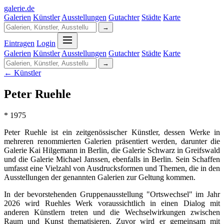
galerie
.
de
Galerien
Künstler
Ausstellungen
Gutachter
Städte
Karte
→
Eintragen
Login
Galerien
Künstler
Ausstellungen
Gutachter
Städte
Karte
→
← Künstler
Peter Ruehle
* 1975
Peter Ruehle ist ein zeitgenössischer Künstler, dessen Werke in
mehreren renommierten Galerien präsentiert werden, darunter die
Galerie Kai Hilgemann in Berlin, die Galerie Schwarz in Greifswald
und die Galerie Michael Janssen, ebenfalls in Berlin. Sein Schaffen
umfasst eine Vielzahl von Ausdrucksformen und Themen, die in den
Ausstellungen der genannten Galerien zur Geltung kommen.
In der bevorstehenden Gruppenausstellung "Ortswechsel" im Jahr
2026 wird Ruehles Werk voraussichtlich in einen Dialog mit
anderen Künstlern treten und die Wechselwirkungen zwischen
Raum und Kunst thematisieren. Zuvor wird er gemeinsam mit