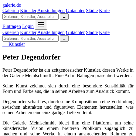
galerie
.
de
Galerien
Künstler
Ausstellungen
Gutachter
Städte
Karte
→
Eintragen
Login
Galerien
Künstler
Ausstellungen
Gutachter
Städte
Karte
→
← Künstler
Peter Degendorfer
Peter Degendorfer ist ein zeitgenössischer Künstler, dessen Werke in
der Galerie Meinlschmidt - Fine Art in Balingen präsentiert werden.
Seine Kunst zeichnet sich durch eine besondere Sensibilität für
Form und Farbe aus, die in seinen Arbeiten zum Ausdruck kommt.
Degendorfer schafft es, durch seine Kompositionen eine Verbindung
zwischen abstrakten und figurativen Elementen herzustellen, was
seinen Arbeiten eine einzigartige Tiefe verleiht.
Die Galerie Meinlschmidt bietet ihm eine Plattform, um seine
künstlerische Vision einem breiteren Publikum zugänglich zu
machen und seine Werke in einem ansprechenden Rahmen zu