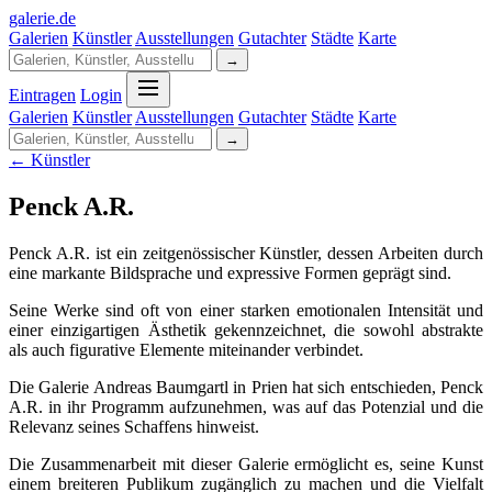
galerie
.
de
Galerien
Künstler
Ausstellungen
Gutachter
Städte
Karte
→
Eintragen
Login
Galerien
Künstler
Ausstellungen
Gutachter
Städte
Karte
→
← Künstler
Penck A.R.
Penck A.R. ist ein zeitgenössischer Künstler, dessen Arbeiten durch
eine markante Bildsprache und expressive Formen geprägt sind.
Seine Werke sind oft von einer starken emotionalen Intensität und
einer einzigartigen Ästhetik gekennzeichnet, die sowohl abstrakte
als auch figurative Elemente miteinander verbindet.
Die Galerie Andreas Baumgartl in Prien hat sich entschieden, Penck
A.R. in ihr Programm aufzunehmen, was auf das Potenzial und die
Relevanz seines Schaffens hinweist.
Die Zusammenarbeit mit dieser Galerie ermöglicht es, seine Kunst
einem breiteren Publikum zugänglich zu machen und die Vielfalt