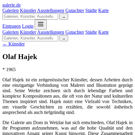
galerie
.
de
Galerien
Künstler
Ausstellungen
Gutachter
Städte
Karte
→
Eintragen
Login
Galerien
Künstler
Ausstellungen
Gutachter
Städte
Karte
→
← Künstler
Olaf Hajek
* 1965
Olaf Hajek ist ein zeitgenössischer Künstler, dessen Arbeiten durch
eine einzigartige Verbindung von Malerei und Illustration geprägt
sind. Seine Werke zeichnen sich durch lebendige Farben und
komplexe Kompositionen aus, die oft von der Natur und kulturellen
Themen inspiriert sind. Hajek nutzt eine Vielzahl von Techniken,
um visuelle Geschichten zu erzählen, die sowohl ästhetisch
ansprechend als auch tiefgründig sind.
Die Galerie am Dom in Wetzlar hat sich entschieden, Olaf Hajek in
ihr Programm aufzunehmen, was auf die hohe Qualität und den
innovativen Ansatz seiner Kunst hinweist. Diese Zusammenarbeit