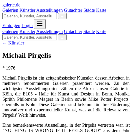
galerie
.
de
Galerien
Künstler
Ausstellungen
Gutachter
Städte
Karte
→
Eintragen
Login
Galerien
Künstler
Ausstellungen
Gutachter
Städte
Karte
→
← Künstler
Michail Pirgelis
* 1976
Michail Pirgelis ist ein zeitgenössischer Künstler, dessen Arbeiten in
mehreren renommierten Galerien präsentiert werden. Zu den
wichtigsten Ausstellungsorten zählen die Alexa Jansen Galerie in
Köln, die E105 - Halle für Kunst und Design in Bonn, Monika
Sprüth Philomene Magers in Berlin sowie Mike Potter Projects,
ebenfalls in Köln. Diese Galerien sind bekannt für ihre Förderung
innovativer und experimenteller Kunst, was auf die Relevanz von
Pirgelis' Werk hinweist.
Eine bemerkenswerte Ausstellung, in der Pirgelis vertreten war, ist
"NOTHING IS WRONG IF IT FEELS GOOD" aus dem Jahr