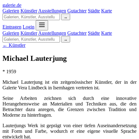
galerie
.
de
Galerien
Künstler
Ausstellungen
Gutachter
Städte
Karte
→
Eintragen
Login
Galerien
Künstler
Ausstellungen
Gutachter
Städte
Karte
→
← Künstler
Michael Lauterjung
* 1959
Michael Lauterjung ist ein zeitgenössischer Künstler, der in der
Galerie Vera Lindbeck in Isernhagen vertreten ist.
Seine Arbeiten zeichnen sich durch eine innovative
Herangehensweise an Materialien und Techniken aus, die den
Betrachter dazu anregen, die Grenzen zwischen Tradition und
Moderne zu hinterfragen.
Lauterjungs Werk ist geprägt von einer tiefen Auseinandersetzung
mit Form und Farbe, wodurch er eine eigene visuelle Sprache
entwickelt hat.