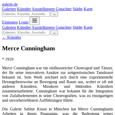
galerie
.
de
Galerien
Künstler
Ausstellungen
Gutachter
Städte
Karte
→
Eintragen
Login
Galerien
Künstler
Ausstellungen
Gutachter
Städte
Karte
→
← Künstler
Merce Cunningham
* 1919
Merce Cunningham war ein einflussreicher Choreograf und Tänzer,
der für seine innovativen Ansätze zur zeitgenössischen Tanzkunst
bekannt ist. Sein Werk zeichnet sich durch eine experimentelle
Herangehensweise an Bewegung und Raum aus, wobei er oft mit
anderen Künstlern, Musikern und bildenden Künstlern
zusammenarbeitete. Cunningham war bekannt für die Integration
von Zufallselementen in seine Choreografien, was zu einzigartigen
und unvorhersehbaren Aufführungen führte.
Die Galerie Sabine Knust in München hat Merce Cunninghams
Arbeiten in ihrem Programm, was die Bedeutung seines