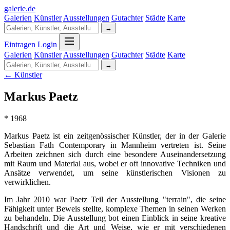
galerie
.
de
Galerien
Künstler
Ausstellungen
Gutachter
Städte
Karte
→
Eintragen
Login
Galerien
Künstler
Ausstellungen
Gutachter
Städte
Karte
→
← Künstler
Markus Paetz
* 1968
Markus Paetz ist ein zeitgenössischer Künstler, der in der Galerie
Sebastian Fath Contemporary in Mannheim vertreten ist. Seine
Arbeiten zeichnen sich durch eine besondere Auseinandersetzung
mit Raum und Material aus, wobei er oft innovative Techniken und
Ansätze verwendet, um seine künstlerischen Visionen zu
verwirklichen.
Im Jahr 2010 war Paetz Teil der Ausstellung "terrain", die seine
Fähigkeit unter Beweis stellte, komplexe Themen in seinen Werken
zu behandeln. Die Ausstellung bot einen Einblick in seine kreative
Handschrift und die Art und Weise, wie er mit verschiedenen