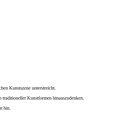
chen Kunstszene unterstreicht.
en traditioneller Kunstformen hinauszudenken.
t hin.