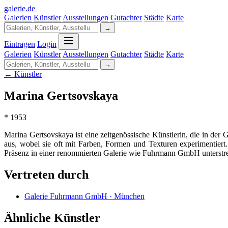
galerie
.
de
Galerien
Künstler
Ausstellungen
Gutachter
Städte
Karte
→
Eintragen
Login
Galerien
Künstler
Ausstellungen
Gutachter
Städte
Karte
→
← Künstler
Marina Gertsovskaya
* 1953
Marina Gertsovskaya ist eine zeitgenössische Künstlerin, die in de
aus, wobei sie oft mit Farben, Formen und Texturen experimentiert.
Präsenz in einer renommierten Galerie wie Fuhrmann GmbH unterstrei
Vertreten durch
Galerie Fuhrmann GmbH · München
Ähnliche Künstler