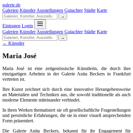
galerie
.
de
Galerien
Künstler
Ausstellungen
Gutachter
Städte
Karte
→
Eintragen
Login
Galerien
Künstler
Ausstellungen
Gutachter
Städte
Karte
→
← Künstler
Maria José
Maria José ist eine zeitgenössische Künstlerin, die durch ihre
einzigartigen Arbeiten in der Galerie Anita Beckers in Frankfurt
vertreten ist.
Ihre Kunst zeichnet sich durch eine innovative Herangehensweise
an Materialien und Techniken aus, die sowohl traditionelle als auch
moderne Elemente miteinander verbindet.
In ihren Werken thematisiert sie oft gesellschaftliche Fragestellungen
und persönliche Erfahrungen, die sie in einer visuell ansprechenden
Form präsentiert.
Die Galerie Anita Beckers, bekannt für ihr Engagement für