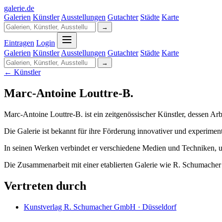
galerie
.
de
Galerien
Künstler
Ausstellungen
Gutachter
Städte
Karte
→
Eintragen
Login
Galerien
Künstler
Ausstellungen
Gutachter
Städte
Karte
→
← Künstler
Marc-Antoine Louttre-B.
Marc-Antoine Louttre-B. ist ein zeitgenössischer Künstler, dessen A
Die Galerie ist bekannt für ihre Förderung innovativer und experiment
In seinen Werken verbindet er verschiedene Medien und Techniken,
Die Zusammenarbeit mit einer etablierten Galerie wie R. Schumacher 
Vertreten durch
Kunstverlag R. Schumacher GmbH · Düsseldorf